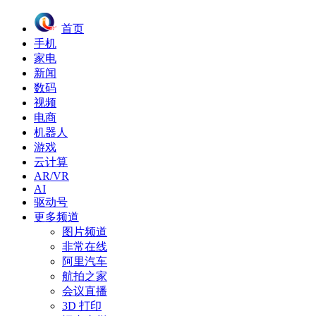
首页
手机
家电
新闻
数码
视频
电商
机器人
游戏
云计算
AR/VR
AI
驱动号
更多频道
图片频道
非常在线
阿里汽车
航拍之家
会议直播
3D 打印