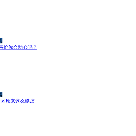
絮
起的售价你会动心吗？
絮
验区原来这么酷炫