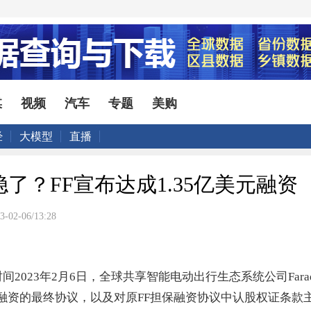
媒
视频
汽车
专题
美购
经
大模型
直播
st量产稳了？FF宣布达成1.35亿美元融资
3-02-06/13:28
023年2月6日，全球共享智能电动出行生态系统公司Faraday Fut
) 宣布了一系列融资的最终协议，以及对原FF担保融资协议中认股权证