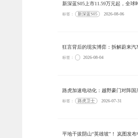
新深蓝S05上市11.59万元起，全
标签：
新深蓝S05
2026-08-06
狂言背后的现实博弈：拆解蔚来汽
标签：
2026-08-04
路虎加速电动化：越野豪门对阵国
标签：
路虎卫士
2026-07-31
平地干拔阴山“英雄坡”！ 岚图发