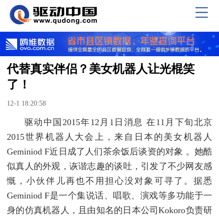
代替真实伴侣？美女机器人让光棍笑
了！
12-1 18:20:58
驱动中国2015年12月1日消息 在11月下旬北京
2015世界机器人大会上，来自日本的美女机器人
Geminiod F近日成了人们茶余饭后谈资的对象 。她酷
似真人的外观，诙谐志趣的谈吐，引发了不少网友感
慨，小伙伴儿再也不用担心没对象可寻了。据悉
Geminiod F是一个集说话、唱歌、演戏等多功能于一
身的仿真机器人，且由知名的日本公司Kokoro负责研