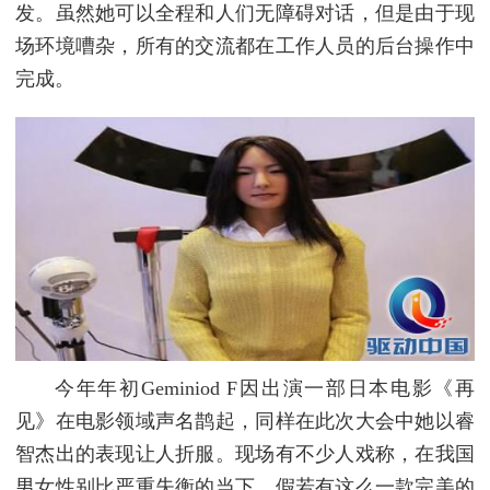
发。虽然她可以全程和人们无障碍对话，但是由于现
场环境嘈杂，所有的交流都在工作人员的后台操作中
完成。
今年年初Geminiod F因出演一部日本电影《再
见》在电影领域声名鹊起，同样在此次大会中她以睿
智杰出的表现让人折服。现场有不少人戏称，在我国
男女性别比严重失衡的当下，假若有这么一款完美的