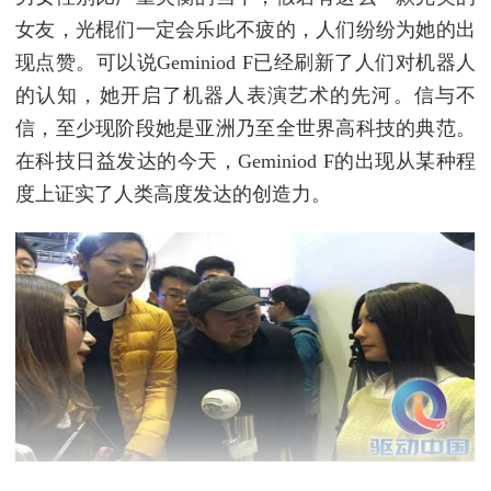
女友，光棍们一定会乐此不疲的，人们纷纷为她的出
现点赞。可以说Geminiod F已经刷新了人们对机器人
的认知，她开启了机器人表演艺术的先河。信与不
信，至少现阶段她是亚洲乃至全世界高科技的典范。
在科技日益发达的今天，Geminiod F的出现从某种程
度上证实了人类高度发达的创造力。