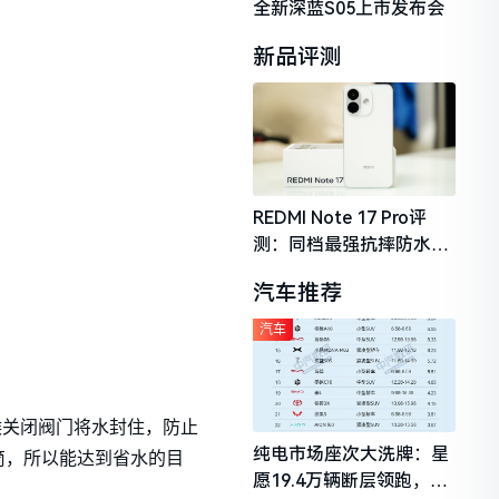
全新深蓝S05上市发布会
新品评测
REDMI Note 17 Pro评
测：同档最强抗摔防水，
2026年千元机市场的品质
汽车推荐
守门员
汽车
候关闭阀门将水封住，防止
纯电市场座次大洗牌：星
筒，所以能达到省水的目
愿19.4万辆断层领跑，理