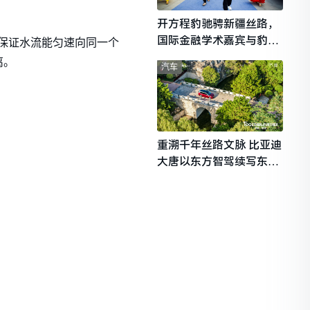
开方程豹驰骋新疆丝路，
国际金融学术嘉宾与豹友
，保证水流能匀速向同一个
共赴山海热爱
离。
汽车
重溯千年丝路文脉 比亚迪
大唐以东方智驾续写东西
文明对话