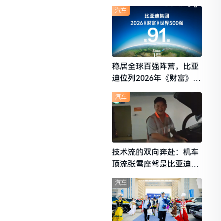
想i6成最强黑马
汽车
稳居全球百强阵营，比亚
迪位列2026年《财富》世
界500强第91位
汽车
技术流的双向奔赴：机车
顶流张雪座驾是比亚迪秦
L
汽车