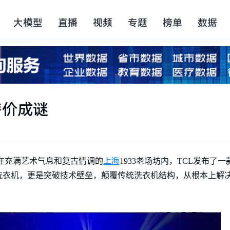
大模型
直播
视频
专题
榜单
数据
售价成谜
上海
日，在充满艺术气息和复古情调的
1933老场坊内，TCL发布了
洗衣机，更是突破技术壁垒，颠覆传统洗衣机结构，从根本上解