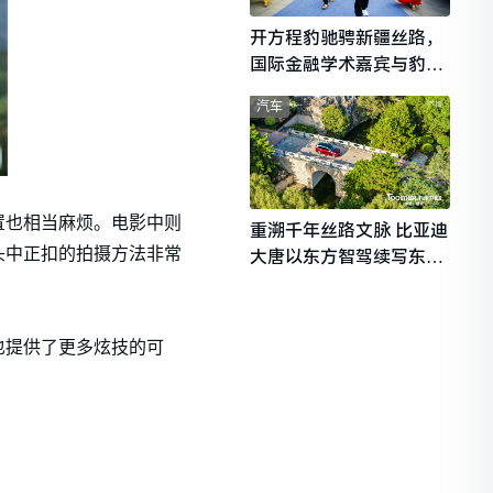
开方程豹驰骋新疆丝路，
国际金融学术嘉宾与豹友
共赴山海热爱
汽车
置也相当麻烦。电影中则
重溯千年丝路文脉 比亚迪
头中正扣的拍摄方法非常
大唐以东方智驾续写东西
文明对话
也提供了更多炫技的可