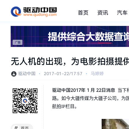
首页
资讯
汽车
无人机的出现，为电影拍摄提
驱动中国
⋅
2017-01-22/17:57
⋅
马婷婷
驱动中国
2017
年
1
月
22
日消息
当下
路。如今大疆传媒为大疆子公司，为
航拍IP栏目。
#
首页