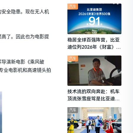
想i6成最强黑马
汽车
的安全隐患。现在无人机
提高了。因此也为电影提
稳居全球百强阵营，比亚
迪位列2026年《财富》世
界500强第91位
汽车
寒导演新电影《乘风破
用专业电影机和高速镜头拍
技术流的双向奔赴：机车
顶流张雪座驾是比亚迪秦
L
汽车