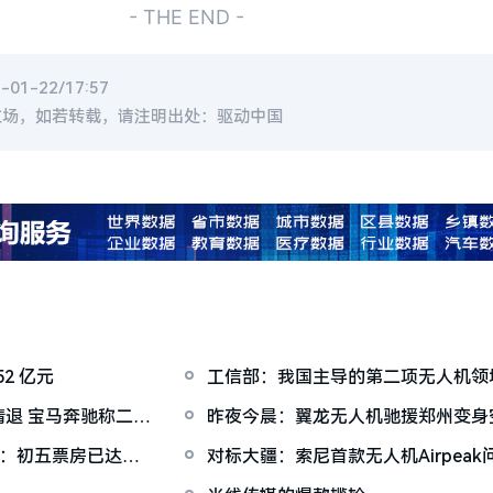
- THE END -
1-22/17:57
立场，如若转载，请注明出处：驱动中国
52 亿元
工信部：我国主导的第二项无人机领
退 宝马奔驰称二手
昨夜今晨：翼龙无人机驰援郑州变身
拉第未来市值达45亿美元
袭：初五票房已达唐
对标大疆：索尼首款无人机Airpeak