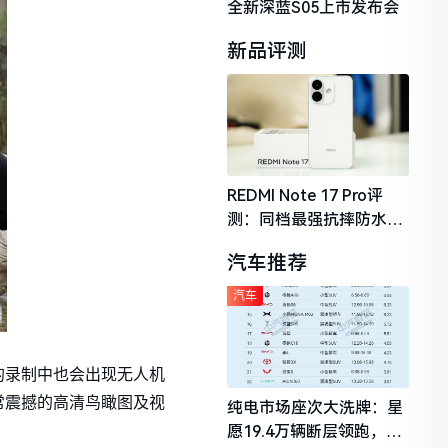
全新深蓝S05上市发布会
新品评测
REDMI Note 17 Pro评
测：同档最强抗摔防水，
2026年千元机市场的品质
汽车推荐
守门员
汽车
的录制中也会出现无人机
常震撼的高清鸟瞰图及视
纯电市场座次大洗牌：星
愿19.4万辆断层领跑，理