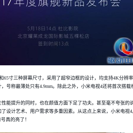
5和65寸三种屏幕尺寸，采用了超窄边框的设计，均支持4K分辨
，号称最薄处只有4.9mm。除此之外，小米电视4还将首次搭载
在性能提升的同时，也在颜值方面下足了功夫。甚至毫不夸张的
了设计艺术、用户需求等多重因素。从这点上来说，小米电视4从
口号真的亮了！