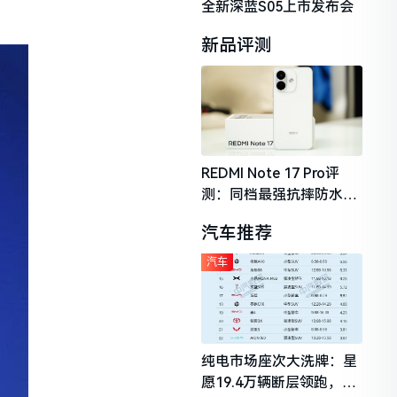
全新深蓝S05上市发布会
新品评测
REDMI Note 17 Pro评
测：同档最强抗摔防水，
2026年千元机市场的品质
汽车推荐
守门员
汽车
纯电市场座次大洗牌：星
愿19.4万辆断层领跑，理