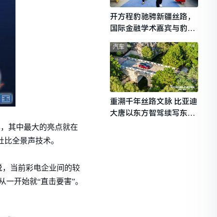
开方程豹驰骋新疆丝路，
国际金融学术嘉宾与豹友
共赴山海热爱
汽车
重溯千年丝路文脉 比亚迪
大唐以东方智驾续写东西
文明对话
率，其中最大的亮点就在
杜比全景声技术。
说，当前彩电企业间的较
一开始就“直击要害”。