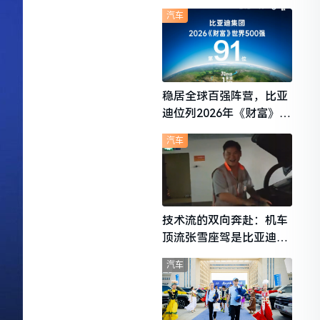
想i6成最强黑马
汽车
稳居全球百强阵营，比亚
迪位列2026年《财富》世
界500强第91位
汽车
技术流的双向奔赴：机车
顶流张雪座驾是比亚迪秦
L
汽车