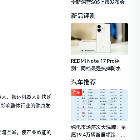
全新深蓝S05上市发布会
新品评测
REDMI Note 17 Pro评
测：同档最强抗摔防水，
2026年千元机市场的品质
汽车推荐
守门员
汽车
器人、搬运机器人到快递
，影响整体行业的健康发
纯电市场座次大洗牌：星
交流互通，使产业效能的
愿19.4万辆断层领跑，理