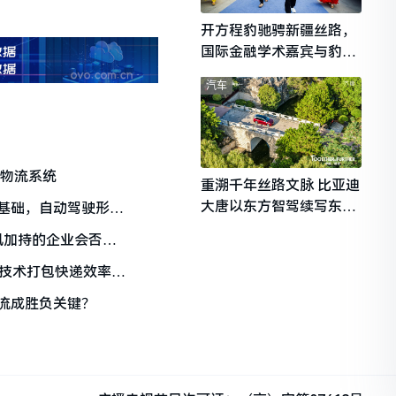
开方程豹驰骋新疆丝路，
国际金融学术嘉宾与豹友
共赴山海热爱
汽车
慧物流系统
重溯千年丝路文脉 比亚迪
大唐以东方智驾续写东西
基础，自动驾驶形成
文明对话
浮技术打包快递效率提
流成胜负关键？