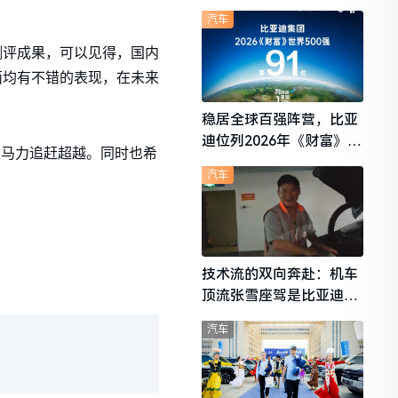
想i6成最强黑马
汽车
测评成果，可以见得，国内
面均有不错的表现，在未来
稳居全球百强阵营，比亚
迪位列2026年《财富》世
足马力追赶超越。同时也希
界500强第91位
汽车
技术流的双向奔赴：机车
顶流张雪座驾是比亚迪秦
L
汽车