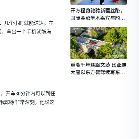
开方程豹驰骋新疆丝路，
国际金融学术嘉宾与豹友
，几个小时就能送达。在
共赴山海热爱
汽车
国，拿出一个手机就能满
重溯千年丝路文脉 比亚迪
大唐以东方智驾续写东西
文明对话
京，开车30分钟内可以到任
话让我印象非常深刻，他说这