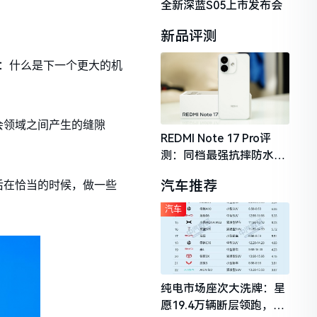
全新深蓝S05上市发布会
新品评测
：什么是下一个更大的机
会领域之间产生的缝隙
REDMI Note 17 Pro评
测：同档最强抗摔防水，
2026年千元机市场的品质
汽车推荐
后在恰当的时候，做一些
守门员
汽车
纯电市场座次大洗牌：星
愿19.4万辆断层领跑，理