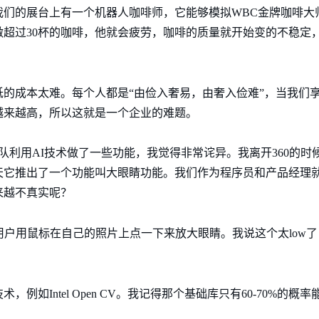
我们的展台上有一个机器人咖啡师，它能够模拟WBC金牌咖啡大
超过30杯的咖啡，他就会疲劳，咖啡的质量就开始变的不稳定，
的成本太难。每个人都是“由俭入奢易，由奢入俭难”，当我们
越来越高，所以这就是一个企业的难题。
队利用AI技术做了一些功能，我觉得非常诧异。我离开360的时
天它推出了一个功能叫大眼睛功能。我们作为程序员和产品经理
来越不真实呢？
用户用鼠标在自己的照片上点一下来放大眼睛。我说这个太low
例如Intel Open CV。我记得那个基础库只有60-70%的