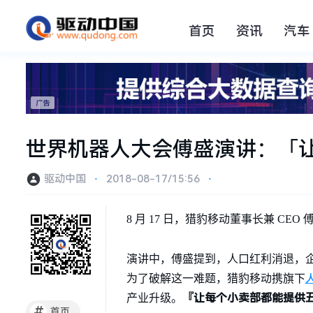
首页
资讯
汽车
世界机器人大会傅盛演讲：「
驱动中国
⋅
2018-08-17/15:56
⋅
8 月 17 日，猎豹移动董事长兼 CE
演讲中，傅盛提到，人口红利消退，
为了破解这一难题，猎豹移动携旗下
『让每个小卖部都能提供
产业升级。
#
首页