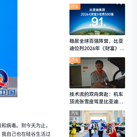
想i6成最强黑马
汽车
稳居全球百强阵营，比亚
迪位列2026年《财富》世
界500强第91位
汽车
技术流的双向奔赴：机车
顶流张雪座驾是比亚迪秦
L
汽车
圾和病毒。到今天为止，
，我自己也在硅谷生活过