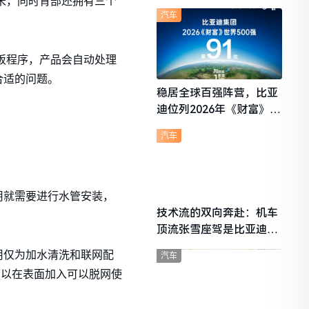
g米，同时背部还拥有三个
想i6成最强黑马
汽车
煮饭程序，产品会自动处理
合适的问题。
稳居全球百强阵营，比亚
迪位列2026年《财富》世
界500强第91位
汽车
。
用就需要进行水管安装，
技术流的双向奔赴：机车
顶流张雪座驾是比亚迪秦
L
用仅为加水清洗和联网配
汽车
可以在表面加入可以脱网使