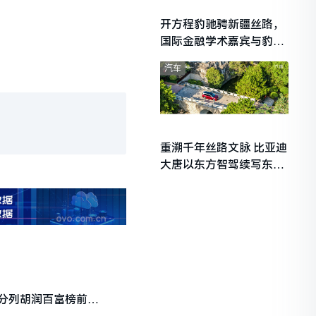
开方程豹驰骋新疆丝路，
国际金融学术嘉宾与豹友
共赴山海热爱
汽车
重溯千年丝路文脉 比亚迪
大唐以东方智驾续写东西
文明对话
分列胡润百富榜前三