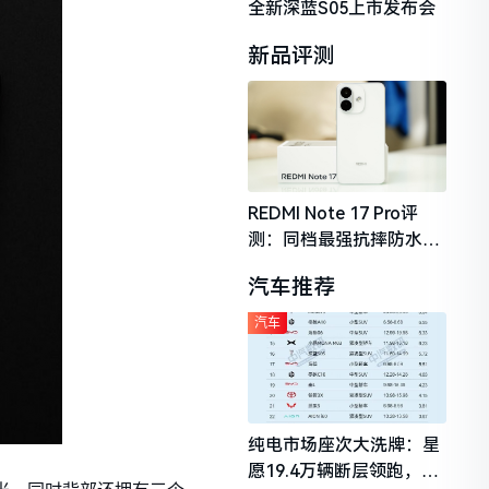
全新深蓝S05上市发布会
新品评测
REDMI Note 17 Pro评
测：同档最强抗摔防水，
2026年千元机市场的品质
汽车推荐
守门员
汽车
纯电市场座次大洗牌：星
愿19.4万辆断层领跑，理