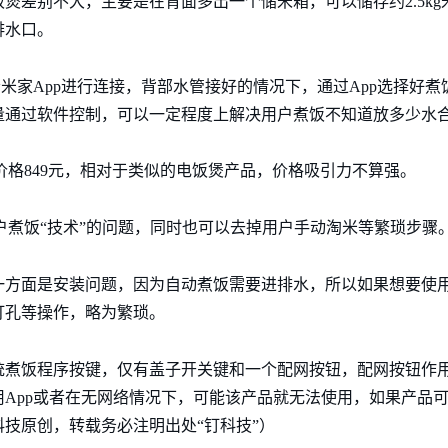
煲差别不大，主要是在背面多出一个储米箱，可以储存约2.5k
排水口。
者米家App进行连接，背部水管接好的情况下，通过App选择好
量通过软件控制，可以一定程度上解决用户煮饭不知道放多少水
价格849元，相对于类似的电饭煲产品，价格吸引力不算强。
户煮饭“技术”的问题，同时也可以去掉用户手动淘米等繁琐步骤
一方面是安装问题，因为自动煮饭需要进排水，所以如果想要使
打孔等操作，略为繁琐。
统煮饭程序按键，仅有盖子开关键和一个配网按钮，配网按钮作
App或者在无网络情况下，可能该产品就无法使用，如果产品
技原创，转载务必注明出处“钉科技”）