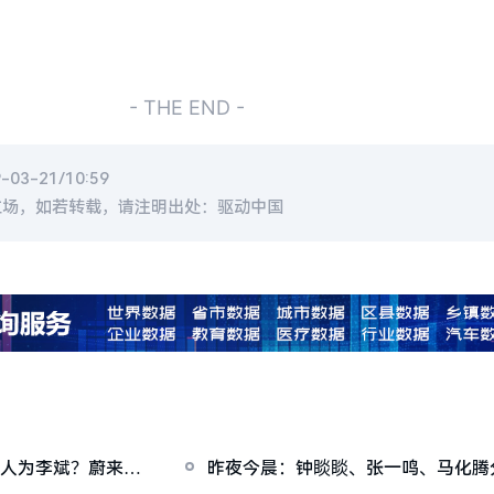
- THE END -
3-21/10:59
立场，如若转载，请注明出处：驱动中国
控人为李斌？蔚来辟
昨夜今晨：钟睒睒、张一鸣、马化腾