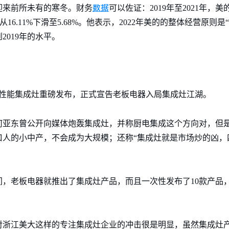
数据
迎来前所未有的寒冬。财务
可以佐证：2019年至2021年，
增速从16.11%下滑至5.68%。他表示，2022年美的的整体经营原
019年的水平。
代高性能集成灶重磅发布，正式宣告老板电器入局集成灶江湖。
裁何亚东曾公开向媒体炮轰集成灶，并称厨电集成这个方向对，但
口人的小中产，不会成为大规模；还称“集成灶就是市场炒的凶，
，老板电器就推出了集成灶产品，而且一次性发布了10款产品，售
对浙江美大这样的专注集成灶企业的冲击很是明显，虽然集成灶