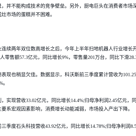
说，并不能构成技术的竞争壁垒。另外，厨电巨头在消费者市场
成灶市场的蛋糕并不困难。
人行业连续两年双位数高增长之后，今年上半年扫地机器人行业增长
人零售额57.3亿元，同比增长9%，零售量201万台，同比下滑28.
现也稍显欠佳。数据显示，科沃斯前三季度累计营收为101.25亿元
5%。
营收33.02亿元，同比增长14.4%;归母净利润2.45亿元，同
主要系宏观因素影响，消费增长动能减弱，市场投入产出下降。
石头科技营收43.92亿元，同比增长14.78%;归母净利润8.5