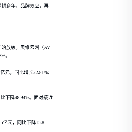
深耕多年，品牌效应，再
开始放缓。奥维云网（AV
3%。
，同比增长22.81%;
比下降48.94%。面对接近
5亿元，同比下降15.8