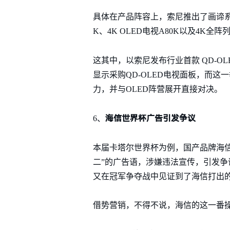
具体在产品阵容上，索尼推出了画谛系列8K 
K、4K OLED电视A80K以及4K全
这其中，以索尼发布行业首款 QD-OL
显示采购QD-OLED电视面板，而这
力，并与OLED阵营展开直接对决。
海信世界杯广告引发争议
6、
本届卡塔尔世界杯为例，国产品牌海
二”的广告语，涉嫌违法宣传，引发争
又在冠军争夺战中见证到了海信打出的
借势营销，不得不说，海信的这一番