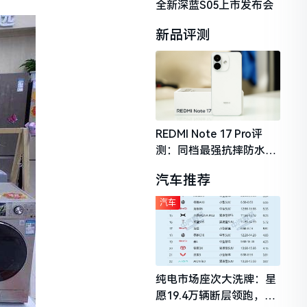
全新深蓝S05上市发布会
新品评测
REDMI Note 17 Pro评
测：同档最强抗摔防水，
2026年千元机市场的品质
汽车推荐
守门员
汽车
纯电市场座次大洗牌：星
愿19.4万辆断层领跑，理