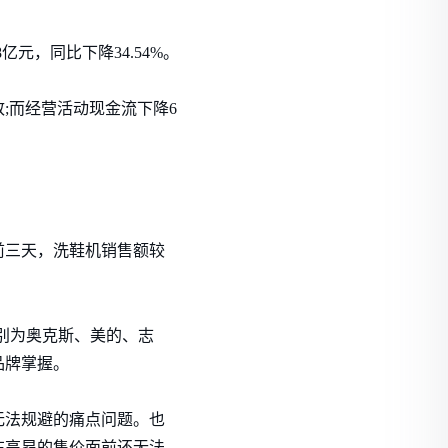
亿元，同比下降34.54%。
;而经营活动现金流下降6
前三天，洗鞋机销售额较
分别为奥克斯、美的、志
品牌掌握。
无法规避的痛点问题。也
在高昂的售价面前还无法