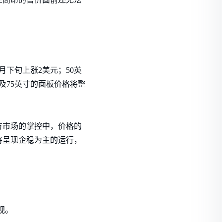
月下旬上涨2美元；50英
及75英寸的面板价格将整
方市场的掌控中，价格的
将呈现企稳为主的运行，
视。