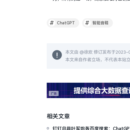
#
#
ChatGPT
智能音箱
本文由 @
徐欢
修订发布于2023-06
本文来自作者立场，不代表本站
相关文章
钉钉总裁叶军炮轰百度搜索：ChatG