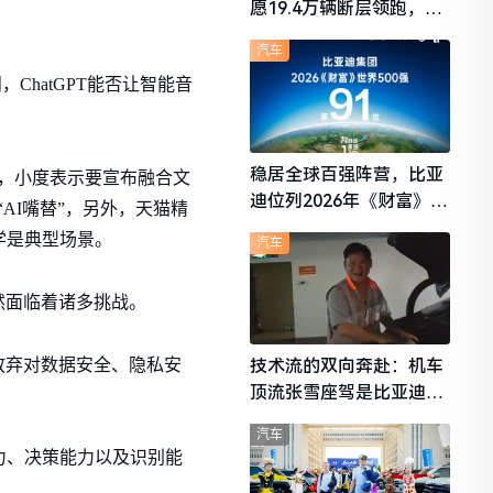
愿19.4万辆断层领跑，理
想i6成最强黑马
汽车
ChatGPT能否让智能音
稳居全球百强阵营，比亚
，小度表示要宣布融合文
迪位列2026年《财富》世
“AI嘴替”，另外，天猫精
界500强第91位
学是典型场景。
汽车
依然面临着诸多挑战。
放弃对数据安全、隐私安
技术流的双向奔赴：机车
顶流张雪座驾是比亚迪秦
L
汽车
力、决策能力以及识别能