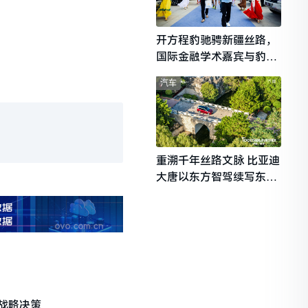
开方程豹驰骋新疆丝路，
国际金融学术嘉宾与豹友
共赴山海热爱
汽车
重溯千年丝路文脉 比亚迪
大唐以东方智驾续写东西
文明对话
战略决策