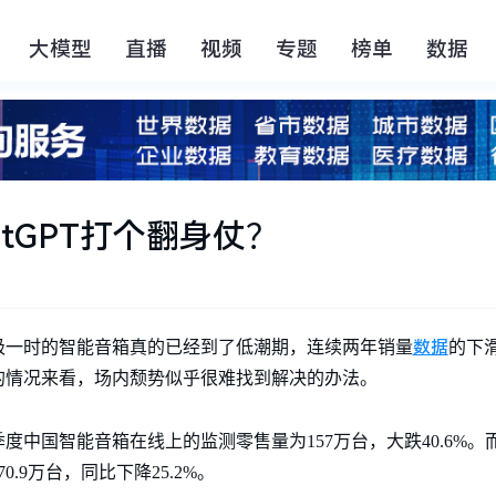
大模型
直播
视频
专题
榜单
数据
tGPT打个翻身仗？
数据
经红极一时的智能音箱真的已经到了低潮期，连续两年销量
的下
的情况来看，场内颓势似乎很难找到解决的办法。
季度中国智能音箱在线上的监测零售量为157万台，大跌40.6%
.9万台，同比下降25.2%。