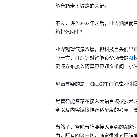
能音箱走下坡路的关键。
不过，进入2023年之后，业界汹涌而来
箱起死回生？
业界观望气氛浓厚，但科技巨头们早
AI
心一言，打造针对智能设备场景的
灵还宣布接入阿里巴巴通义千问；小米
毋庸置疑的是，ChatGPT有望成为
尽管智能音箱在接入大语言模型技术
全以及内容链接推荐适配度的考量，
当然了，智能音箱要接入更强的AI
力，所有的这一切，商家很难对已销