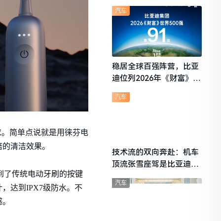
想i6成最强黑马
汽车
稳居全球百强阵营，比亚
迪位列2026年《财富》世
界500强第91位
汽车
求。简单点说就是用徕芬电
倍的清洁效果。
技术流的双向奔赴：机车
顶流张雪座驾是比亚迪秦
到了传统电动牙刷的按键
L
汽车
达到IPX7级防水。不
感。