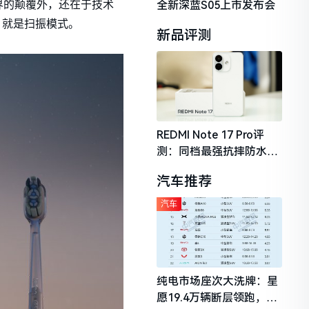
全新深蓝S05上市发布会
界的颠覆外，还在于技术
，就是扫振模式。
新品评测
REDMI Note 17 Pro评
测：同档最强抗摔防水，
2026年千元机市场的品质
汽车推荐
守门员
汽车
纯电市场座次大洗牌：星
愿19.4万辆断层领跑，理