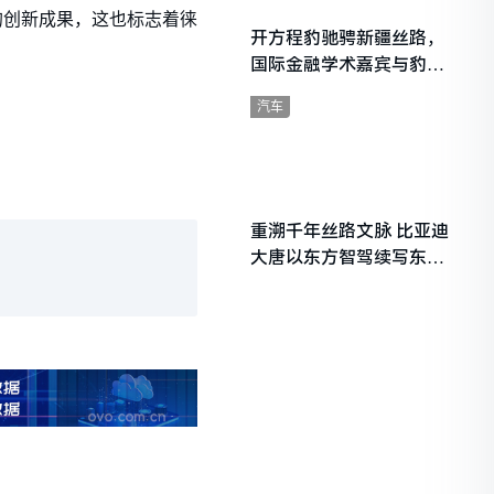
的创新成果，这也标志着徕
开方程豹驰骋新疆丝路，
国际金融学术嘉宾与豹友
共赴山海热爱
汽车
重溯千年丝路文脉 比亚迪
大唐以东方智驾续写东西
文明对话