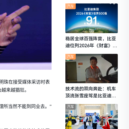
想i6成最强黑马
汽车
稳居全球百强阵营，比亚
迪位列2026年《财富》世
界500强第91位
汽车
董明珠在接受媒体采访时表
技术流的双向奔赴：机车
会越来越猖狂。
顶流张雪座驾是比亚迪秦
L
理所当然不能到同业去。”
汽车