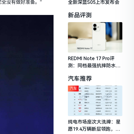
全新深蓝S05上市发布会
全没有做好准备。”
新品评测
REDMI Note 17 Pro评
测：同档最强抗摔防水，
2026年千元机市场的品质
汽车推荐
守门员
汽车
纯电市场座次大洗牌：星
愿19.4万辆断层领跑，理