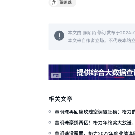
#
董明珠
本文由 @
陌陌
修订发布于2024-01
本文来自作者立场，不代表本站
相关文章
董明珠再回应玫瑰空调被吐槽：格力
独一无二
董明珠豪掷两亿！格力年终奖大放送
沸腾
董明珠没露面，格力2022年度业绩