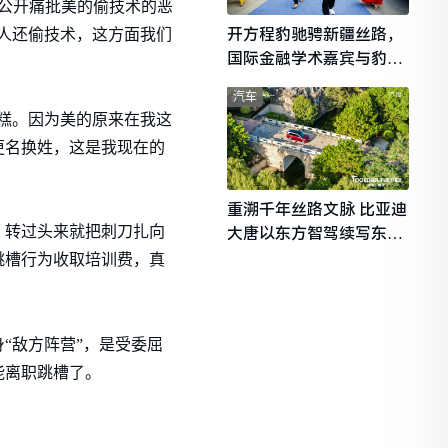
，公开痛批美的偷技术的恶
开方程豹驰骋新疆丝路，
人还偷技术，这方面我们
国际金融学术嘉宾与豹友
共赴山海热爱
汽车
糟糕。因为美的原来在我这
更名换姓，这是我现在的
重溯千年丝路文脉 比亚迪
，转过头来就把刺刀扎向
大唐以东方智驾续写东西
文明对话
跳槽行为收取培训费，真
“敌方阵营”，是受委屈
能离职跳槽了。