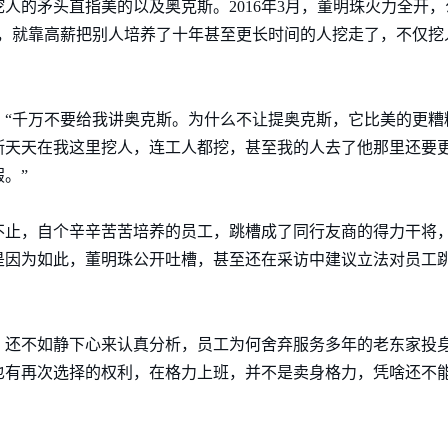
人的矛头直指美的以及奥克斯。2016年3月，董明珠火力全开
人，就靠高薪把别人培养了十年甚至更长时间的人挖走了，不仅挖
斯，“千万不要给我讲奥克斯。为什么不让提奥克斯，它比美的更
斯天天在我这里挖人，连工人都挖，甚至我的人去了他那里还要
。”
不止，自个辛辛苦苦培养的员工，跳槽成了同行友商的得力干将
是因为如此，董明珠公开吐槽，甚至还在采访中建议立法对员工
还不如静下心来认真分析，员工为何舍弃服务多年的老东家投身
也有再次选择的权利，在格力上班，并不是卖身格力，凭啥还不