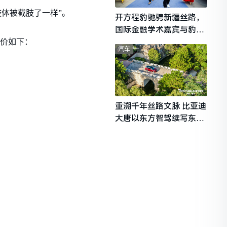
肢体被截肢了一样”。
开方程豹驰骋新疆丝路，
国际金融学术嘉宾与豹友
共赴山海热爱
，定价如下：
汽车
重溯千年丝路文脉 比亚迪
大唐以东方智驾续写东西
文明对话