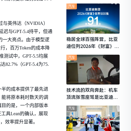
想i6成最强黑马
汽车
与英伟达（NVIDIA）
延迟与GPT-5.4持平，但通
稳居全球百强阵营，比亚
.5的一大亮点。由于模型逻
迪位列2026年《财富》世
行，百万Token的成本降
界500强第91位
试中，GPT-5.5均展
汽车
7%（GPT-5.4为75.
竞争模型一半的成本提供了最先进
技术流的双向奔赴：机车
顶流张雪座驾是比亚迪秦
，能将原本耗时数天的调
L
令人瞩目的是，一个内部版本
汽车
证工具Lean的确认，展现
件，效率提升显著。