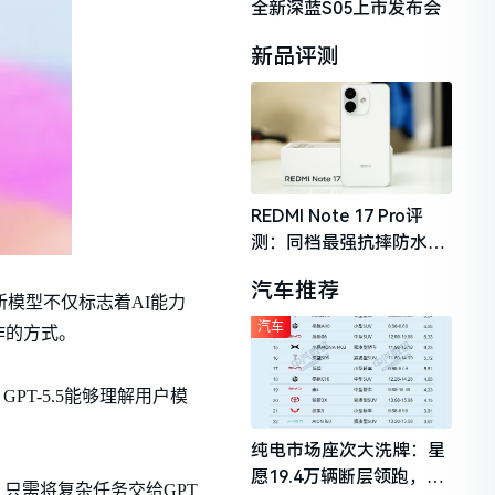
全新深蓝S05上市发布会
新品评测
REDMI Note 17 Pro评
测：同档最强抗摔防水，
2026年千元机市场的品质
汽车推荐
守门员
款新模型不仅标志着AI能力
汽车
作的方式。
PT-5.5能够理解用户模
纯电市场座次大洗牌：星
愿19.4万辆断层领跑，理
骤，只需将复杂任务交给GPT