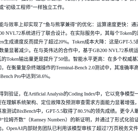
”或“初级工程师”一样独立工作。
在性能与效率上却实现了“鱼与熊掌兼得”的优化：运算速度更快：通过
GB300 NVL72系统进行了联合设计。在实际服务中，其每个Token的
n生成速度反而提升了超过20%。Token成本大降：这是GPT-5
数量显著减少。在与英伟达的合作中，基于GB200 NVL72系统运
Token输出量更是提升了50倍。智能水平更高：在多个权威基准测
杂终端操作的Terminal-Bench 2.0测试中，其准确率高达82.
nch Pro中达到58.6%。
证，在Artificial Analysis的Coding Index中，它以
型在理解系统架构、定位故障及预测审查需求方面能力显著增强
试BixBench中，GPT-5.5取得了80.5%的领先成绩。更
姆齐数”（Ramsey Numbers）的新证明，并通过了形式化验
。OpenAI内部财务团队已利用该模型审核了超过7万页税务文