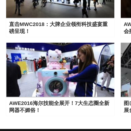
直击MWC2018：大牌企业领衔科技盛宴重
A
磅呈现！
会
AWE2016海尔技能全展开！7大生态圈全新
图
网器不媚俗！
展