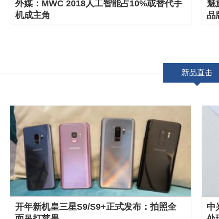
外媒：MWC 2018人工智能占10%或替代手
魅
机成主角
品
新品直击
开年新机皇三星S9/S9+正式发布：拍照全
中兴
面吊打苹果
处