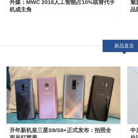
外媒：MWC 2018人工智能占10%或替代手
魅
机成主角
品
新品直击
开年新机皇三星S9/S9+正式发布：拍照全
中兴
面吊打苹果
处