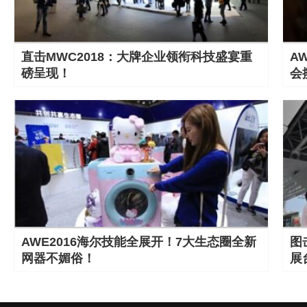
直击MWC2018：大牌企业领衔科技盛宴重
A
磅呈现！
会
AWE2016海尔技能全展开！7大生态圈全新
图
网器不媚俗！
展