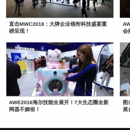
直击MWC2018：大牌企业领衔科技盛宴重
A
磅呈现！
会
AWE2016海尔技能全展开！7大生态圈全新
图
网器不媚俗！
展