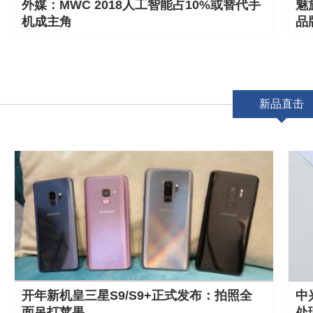
外媒：MWC 2018人工智能占10%或替代手
魅
机成主角
品
新品直击
开年新机皇三星S9/S9+正式发布：拍照全
中兴
面吊打苹果
处