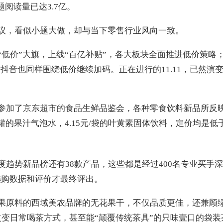
阅读量已达3.7亿。
议，看似小题大做，却与当下零售行业风向一致。
“低价”大旗，上线“百亿补贴”，各大板块全面推进低价策略
抖音也同样围绕低价继续加码。正在进行的11.11，已然演
参加了京东超市的食品生鲜品鉴会，各种零食饮料新品所反
元/罐的果汁气泡水，4.15元/袋的叶黄素固体饮料，定价均是
趋势新品榜还有38款产品，这些都是经过400名专业买手深
选购数据和评价才最终评出。
果原料的西域美农品牌的无花果干，不仅品质更佳，还兼顾
改变日常喝茶方式，甚至能“颠覆传统茶具”的只味壹口的袋装