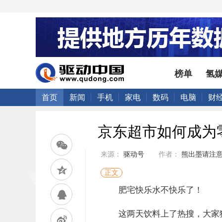
榜单
氢
首页
新闻
手机
家电
数码
电脑
财
京东超市如何成为
来源：
驱动号
作者：
熊出墨请注
正文
肥宅快乐水不快乐了！
这两天饮料上了热搜，大家