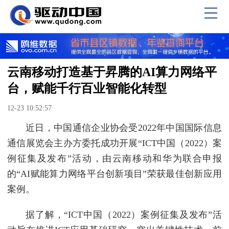
云南移动打造基于昇腾的AI算力网络平
台，赋能千行百业智能化转型
12-23 10:52:57
近日，中国通信企业协会受2022年中国国际信息
通信展览会主办方委托成功开展“ICT中国（2022）案
例征集及发布”活动，由云南移动和华为联合申报
的“AI赋能算力网络平台创新项目”荣获最佳创新应用
案例。
据了解，“ICT中国（2022）案例征集及发布”活