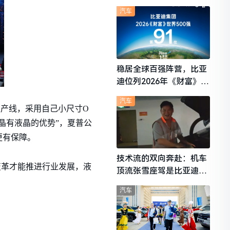
想i6成最强黑马
汽车
稳居全球百强阵营，比亚
迪位列2026年《财富》世
界500强第91位
汽车
板产线，采用自己小尺寸O
晶有液晶的优势”，夏普公
更有保障。
技术流的双向奔赴：机车
变革才能推进行业发展，液
顶流张雪座驾是比亚迪秦
L
汽车