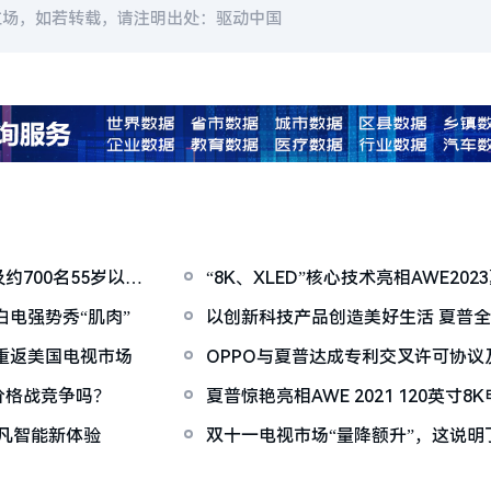
立场，如若转载，请注明出处：驱动中国
700名55岁以上
“8K、XLED”核心技术亮相AWE20
锋芒
白电强势秀“肌肉”
以创新科技产品创造美好生活 夏普
AWE2023
季重返美国电视市场
OPPO与夏普达成专利交叉许可协议
价格战竞争吗？
夏普惊艳亮相AWE 20
非凡智能新体验
双十一电视市场“量降额升”，这说明