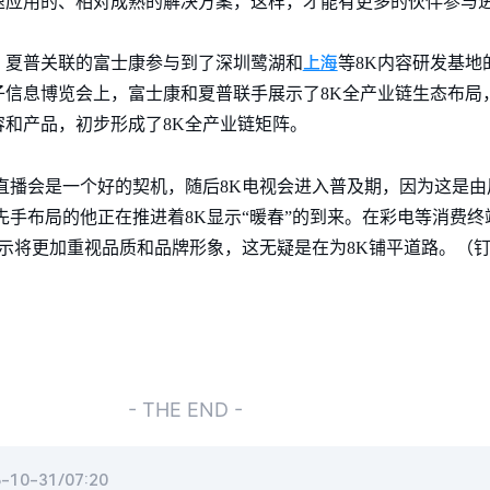
速应用的、相对成熟的解决方案，这样，才能有更多的伙伴参与
上海
。夏普关联的富士康参与到了深圳鹭湖和
等8K内容研发基地
信息博览会上，富士康和夏普联手展示了8K全产业链生态布局，
容和产品，初步形成了8K全产业链矩阵。
奥运直播会是一个好的契机，随后8K电视会进入普及期，因为这是
先手布局的他正在推进着8K显示“暖春”的到来。在彩电等消费
表示将更加重视品质和品牌形象，这无疑是在为8K铺平道路。（
- THE END -
0-31/07:20