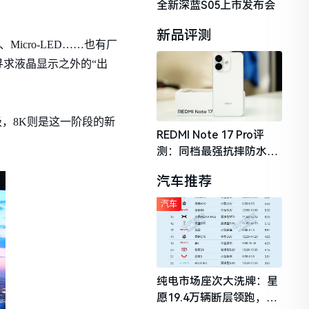
全新深蓝S05上市发布会
新品评测
cro-LED……也有厂
求液晶显示之外的“出
，8K则是这一阶段的新
REDMI Note 17 Pro评
测：同档最强抗摔防水，
2026年千元机市场的品质
汽车推荐
守门员
汽车
纯电市场座次大洗牌：星
愿19.4万辆断层领跑，理