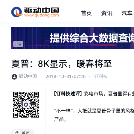
首页
资讯
汽车
夏普：8K显示，暖春将至
驱动中国
⋅
2018-10-31/07:20
⋅
钉科技
[钉科技述评]
彩电市场，夏普显得有些
“不一样”，大抵就是夏普骨子里的风
产品。
#
首页