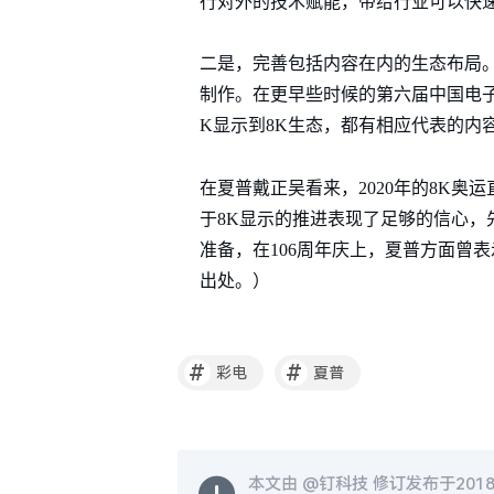
行对外的技术赋能，带给行业可以快
二是，完善包括内容在内的生态布局
制作。在更早些时候的第六届中国电子
K显示到8K生态，都有相应代表的内
在夏普戴正吴看来，2020年的8K
于8K显示的推进表现了足够的信心，
准备，在106周年庆上，夏普方面曾
出处。）
#
#
彩电
夏普
本文由 @
钉科技
修订发布于2018-1