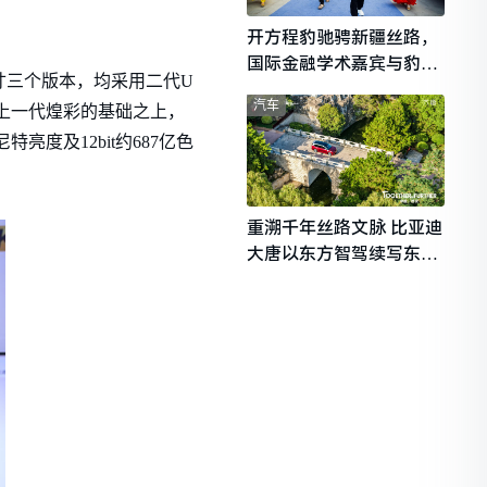
开方程豹驰骋新疆丝路，
国际金融学术嘉宾与豹友
英寸三个版本，均采用二代U
共赴山海热爱
汽车
上一代煌彩的基础之上，
亮度及12bit约687亿色
重溯千年丝路文脉 比亚迪
大唐以东方智驾续写东西
文明对话