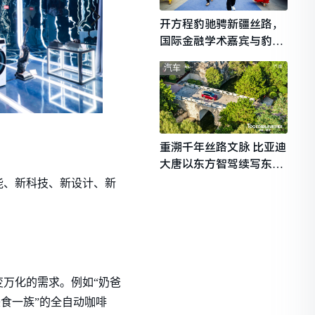
开方程豹驰骋新疆丝路，
国际金融学术嘉宾与豹友
共赴山海热爱
汽车
重溯千年丝路文脉 比亚迪
大唐以东方智驾续写东西
文明对话
能、新科技、新设计、新
万化的需求。例如“奶爸
食一族”的全自动咖啡