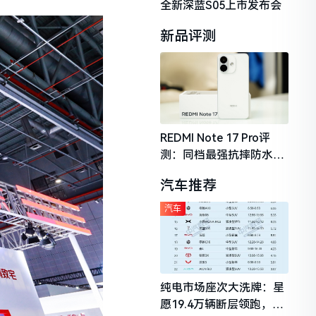
全新深蓝S05上市发布会
新品评测
REDMI Note 17 Pro评
测：同档最强抗摔防水，
2026年千元机市场的品质
汽车推荐
守门员
汽车
纯电市场座次大洗牌：星
愿19.4万辆断层领跑，理