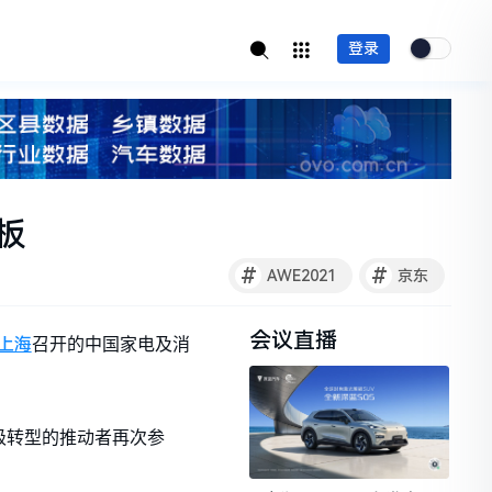
登录
板
#
#
AWE2021
京东
会议直播
上海
召开的中国家电及消
级转型的推动者再次参