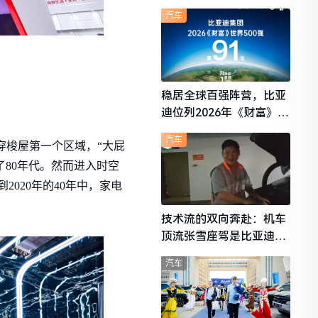
想i6成最强黑马
汽车
稳居全球百强阵营，比亚
迪位列2026年《财富》世
界500强第91位
汽车
穿梭屋第一个区域，“大屁
80年代。然而进入时空
020年的40年中，家电
技术流的双向奔赴：机车
顶流张雪座驾是比亚迪秦
L
汽车