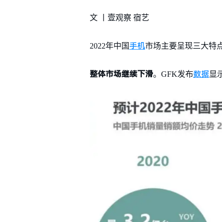
文 丨壹观察 宿艺
手机
2022年中国
市场主要呈现三大特
整体市场继续下滑
数据
。GFK发布
显