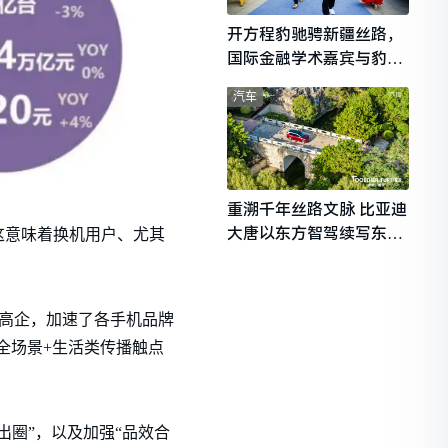
开方程豹驰骋新疆丝路，
国际金融学术嘉宾与豹友
共赴山海热爱
汽车
重溯千年丝路文脉 比亚迪
大唐以东方智驾续写东西
据），这意味着换机用户、尤其
文明对话
高企，加速了各手机品牌
全场景+生活类传播触点
圈”，以及加强“品效合