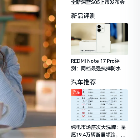
全新深蓝S05上市发布会
新品评测
REDMI Note 17 Pro评
测：同档最强抗摔防水，
2026年千元机市场的品质
汽车推荐
守门员
汽车
纯电市场座次大洗牌：星
愿19.4万辆断层领跑，理