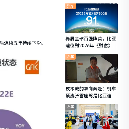
想i6成最强黑马
汽车
稳居全球百强阵营，比亚
之后连续五年持续下滑。
迪位列2026年《财富》世
界500强第91位
汽车
技术流的双向奔赴：机车
顶流张雪座驾是比亚迪秦
L
汽车