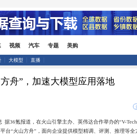
媒
视频
汽车
专题
美购
经
大模型
直播
山方舟”，加速大模型应用落地
消息 据36氪报道，在火山引擎主办、英伟达合作举办的“V-Te
务平台“火山方舟”，面向企业提供模型精调、评测、推理等全