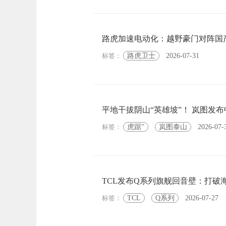
路虎加速电动化：越野豪门对阵国
标签：
路虎卫士
2026-07-31
平地干拔阴山“英雄坡”！ 岚图发
标签：
虎踞”
岚图泰山
2026-07-
TCL发布Q系列旗舰回音壁：打破
标签：
TCL
Q系列
2026-07-27