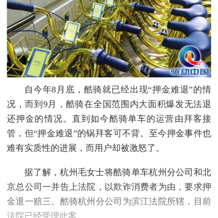
自今年8月底，酷骑就已经出现“押金难退”的情
况，而到9月，酷骑在全国范围内大面积爆发无法退
还押金的情况。直到如今酷骑单车的运营由拜客接
管，但“押金难退”的锅拜客可不背。至今押金事件也
难有实质性的进展，而用户却被激怒了。
据了解，杭州毛女士将酷骑单车杭州分公司和北
京总公司一并告上法院，以欺诈消费者为由，要求押
金退一赔三。酷骑杭州分公司为滨江法院所辖，目前
法院已经受理此案。