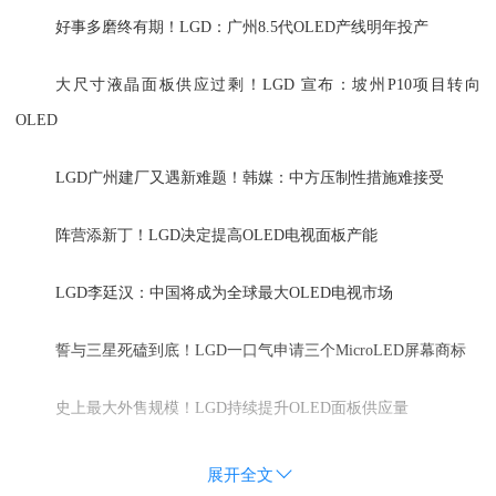
好事多磨终有期！LGD：广州8.5代OLED产线明年投产
大尺寸液晶面板供应过剩！LGD 宣布：坡州P10项目转向
OLED
LGD广州建厂又遇新难题！韩媒：中方压制性措施难接受
阵营添新丁！LGD决定提高OLED电视面板产能
LGD李廷汉：中国将成为全球最大OLED电视市场
誓与三星死磕到底！LGD一口气申请三个MicroLED屏幕商标
史上最大外售规模！LGD持续提升OLED面板供应量
展开全文